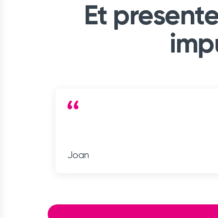
Et presente
imp
Joan
Item
1
of
5