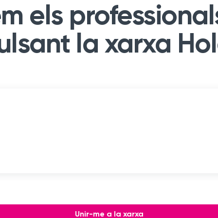
m els professiona
ulsant la xarxa Hol
Unir-me a la xarxa