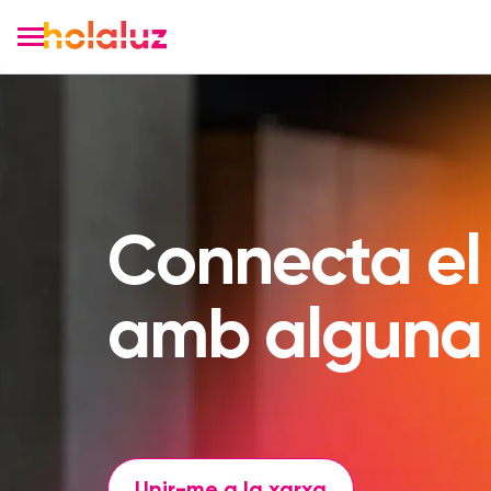
Connecta el
amb alguna 
Unir-me a la xarxa