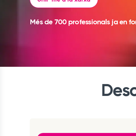
Més de 700 professionals ja en fo
Desc