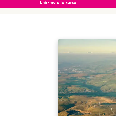
Unir-me a la xarxa