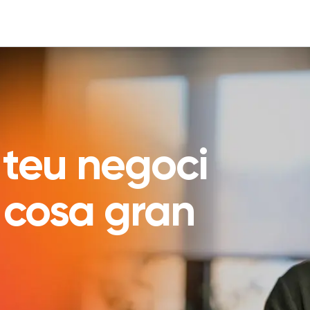
 teu negoci
cosa gran