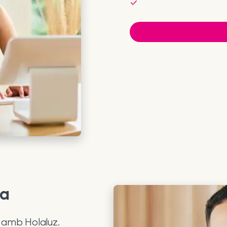
na
n amb Holaluz.