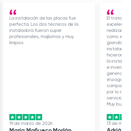
La instalación de las placas fue
El trato de
perfecta. Los dos técnicos de la
excelente, 
instaladora fueron super
realizado e
profesionales, majísimos y muy
como el seg
limpios
grandísimo 
instalador/
hicieron ta
la instalac
e inversore
general, só
el pago de 
compañía y
por lo dem
servicio b
Muy buena 
19 de marzo de 2026
13 de marz
María Mañueco Morlán
Adrián F