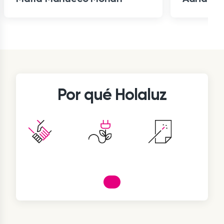
Item
1
of
8
Por qué Holaluz