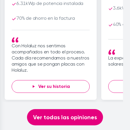
6.31kWp de potencia instalada
3.6kWp 
70% de ahorro en la factura
40% de 
Con Holaluz nos sentimos
acompañados en todo el proceso.
Cada día recomendamos a nuestros
La experie
amigos que se pongan placas con
solares co
Holaluz.
Ver su historia
Item
1
of
Ver todas las opiniones
8