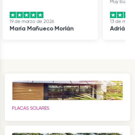
Muy buena 
19 de marzo de 2026
13 de marz
María Mañueco Morlán
Adrián F
Item
1
of
8
PLACAS SOLARES