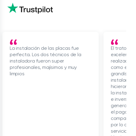
La instalación de las placas fue
El trato de
perfecta. Los dos técnicos de la
excelente, 
instaladora fueron super
realizado e
profesionales, majísimos y muy
como el seg
limpios
grandísimo 
instalador/
hicieron ta
la instalac
e inversore
general, só
el pago de 
compañía y
por lo dem
servicio b