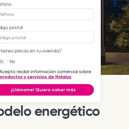
éfono
igo postal
 tienes placas en tu vivienda?
Sí
No
Acepto recibir información comercial sobre
productos y servicios de Holaluz
¡Llámame! Quiero saber más
más hacia un
delo energético