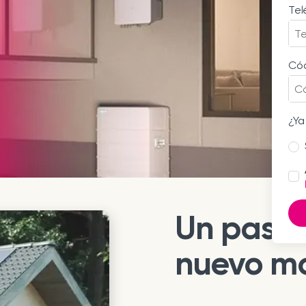
Tel
Cód
¿Ya
Un paso 
nuevo mo