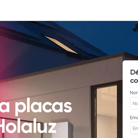
Dé
co
No
a placas
Holaluz
Ema