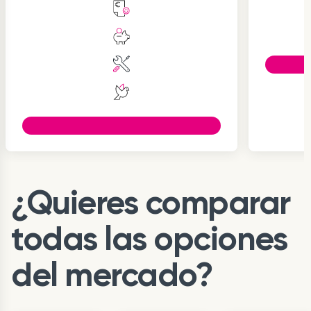
Item
1
¿Quieres comparar
of
3
todas las opciones
del mercado?