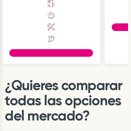
Item
1
¿Quieres comparar
of
3
todas las opciones
del mercado?