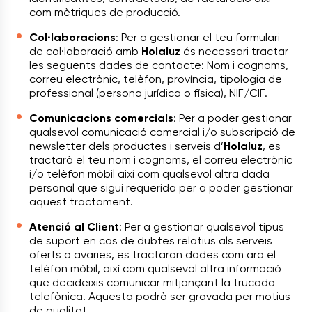
com mètriques de producció.
Col·laboracions
: Per a gestionar el teu formulari
de col·laboració amb
Holaluz
és necessari tractar
les següents dades de contacte: Nom i cognoms,
correu electrònic, telèfon, província, tipologia de
professional (persona jurídica o física), NIF/CIF.
Comunicacions comercials
: Per a poder gestionar
qualsevol comunicació comercial i/o subscripció de
newsletter dels productes i serveis d’
Holaluz
, es
tractarà el teu nom i cognoms, el correu electrònic
i/o telèfon mòbil així com qualsevol altra dada
personal que sigui requerida per a poder gestionar
aquest tractament.
Atenció al Client
: Per a gestionar qualsevol tipus
de suport en cas de dubtes relatius als serveis
oferts o avaries, es tractaran dades com ara el
telèfon mòbil, així com qualsevol altra informació
que decideixis comunicar mitjançant la trucada
telefònica. Aquesta podrà ser gravada per motius
de qualitat.