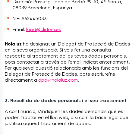
Direcció: Passeig Joan de Borbó 99-10, 4ª Planta,
08039 Barcelona, Espanya
NIF: A65445033
Email:
lopd@clidom.es
Holaluz
ha designat un Delegat de Protecció de Dades
en la seva organització. Si vols fer una consulta
respecte al tractament de les teves dades personals,
pots contactar a través de l’email indicat anteriorment.
Per qualsevol qüestió relacionada amb les funcions del
Delegat de Protecció de Dades, pots escriure’ns
directament a
dpd@holaluz.com
.
3. Recollida de dades personals i el seu tractament
A continuació, s’indiquen les dades personals que es
poden tractar en el lloc web, així com la base legal que
justifica aquest tractament de dades.