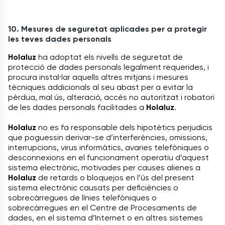
10. Mesures de seguretat aplicades per a protegir
les teves dades personals
Holaluz
ha adoptat els nivells de seguretat de
protecció de dades personals legalment requerides, i
procura instal·lar aquells altres mitjans i mesures
tècniques addicionals al seu abast per a evitar la
pèrdua, mal ús, alteració, accés no autoritzat i robatori
de les dades personals facilitades a
Holaluz
.
Holaluz
no es fa responsable dels hipotètics perjudicis
que poguessin derivar-se d’interferències, omissions,
interrupcions, virus informàtics, avaries telefòniques o
desconnexions en el funcionament operatiu d’aquest
sistema electrònic, motivades per causes alienes a
Holaluz
de retards o bloquejos en l’ús del present
sistema electrònic causats per deficiències o
sobrecàrregues de línies telefòniques o
sobrecàrregues en el Centre de Procesaments de
dades, en el sistema d’Internet o en altres sistemes