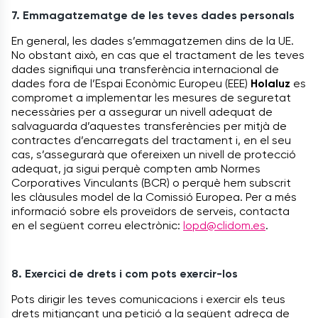
7. Emmagatzematge de les teves dades personals
En general, les dades s’emmagatzemen dins de la UE.
No obstant això, en cas que el tractament de les teves
dades signifiqui una transferència internacional de
dades fora de l’Espai Econòmic Europeu (EEE)
Holaluz
es
compromet a implementar les mesures de seguretat
necessàries per a assegurar un nivell adequat de
salvaguarda d’aquestes transferències per mitjà de
contractes d’encarregats del tractament i, en el seu
cas, s’assegurarà que ofereixen un nivell de protecció
adequat, ja sigui perquè compten amb Normes
Corporatives Vinculants (BCR) o perquè hem subscrit
les clàusules model de la Comissió Europea. Per a més
informació sobre els proveïdors de serveis, contacta
en el següent correu electrònic:
lopd@clidom.es
.
8. Exercici de drets i com pots exercir-los
Pots dirigir les teves comunicacions i exercir els teus
drets mitjançant una petició a la següent adreça de