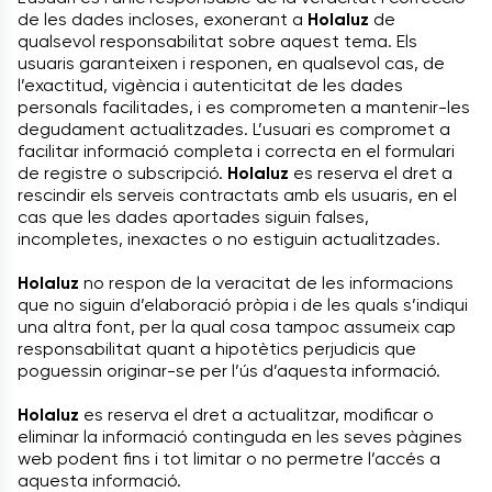
de les dades incloses, exonerant a
Holaluz
de
qualsevol responsabilitat sobre aquest tema. Els
usuaris garanteixen i responen, en qualsevol cas, de
l’exactitud, vigència i autenticitat de les dades
personals facilitades, i es comprometen a mantenir-les
degudament actualitzades. L’usuari es compromet a
facilitar informació completa i correcta en el formulari
de registre o subscripció.
Holaluz
es reserva el dret a
rescindir els serveis contractats amb els usuaris, en el
cas que les dades aportades siguin falses,
incompletes, inexactes o no estiguin actualitzades.
Holaluz
no respon de la veracitat de les informacions
que no siguin d’elaboració pròpia i de les quals s’indiqui
una altra font, per la qual cosa tampoc assumeix cap
responsabilitat quant a hipotètics perjudicis que
poguessin originar-se per l’ús d’aquesta informació.
Holaluz
es reserva el dret a actualitzar, modificar o
eliminar la informació continguda en les seves pàgines
web podent fins i tot limitar o no permetre l’accés a
aquesta informació.