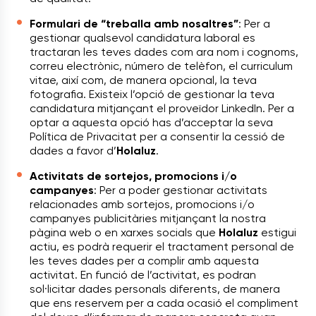
Formulari de “treballa amb nosaltres”
: Per a
gestionar qualsevol candidatura laboral es
tractaran les teves dades com ara nom i cognoms,
correu electrònic, número de telèfon, el curriculum
vitae, així com, de manera opcional, la teva
fotografia. Existeix l’opció de gestionar la teva
candidatura mitjançant el proveïdor LinkedIn. Per a
optar a aquesta opció has d’acceptar la seva
Política de Privacitat per a consentir la cessió de
dades a favor d’
Holaluz
.
Activitats de sortejos, promocions i/o
campanyes
: Per a poder gestionar activitats
relacionades amb sortejos, promocions i/o
campanyes publicitàries mitjançant la nostra
pàgina web o en xarxes socials que
Holaluz
estigui
actiu, es podrà requerir el tractament personal de
les teves dades per a complir amb aquesta
activitat. En funció de l’activitat, es podran
sol·licitar dades personals diferents, de manera
que ens reservem per a cada ocasió el compliment