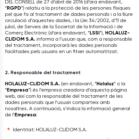
DEL CONSELL de 27 d’abril de 2016 (d’ara endavant,
“
RGPD
”) relatiu a la protecció de les persones físiques
pel que fa al tractament de dades personals i a la lliure
circulació d’aquestes dades, i la Llei 34/2002, d’11 de
juliol, de Serveis de la Societat de la Informació i de
Comerç Electrònic (d’ara endavant, “
LSSI
”),
HOLALUZ-
CLIDOM S.A.
informa a l’usuari que, com a responsable
del tractament, incorporarà les dades personals
facilitades pels usuaris en un fitxer automatitzat.
2. Responsable del tractament
HOLALUZ-CLIDOM S.A.
(en endavant, “
Holaluz
” o la
“
Empresa
”) és l’empresa creadora d’aquesta pàgina
web, així com la responsable del tractament de les
dades personals que l’usuari comparteix amb
nosaltres. A continuació, s’indica la informació general
de l’
Empresa
:
Identitat: HOLALUZ-CLIDOM S.A.