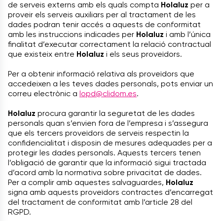
de serveis externs amb els quals compta
Holaluz
per a
proveir els serveis auxiliars per al tractament de les
dades podran tenir accés a aquests de conformitat
amb les instruccions indicades per
Holaluz
i amb l’única
finalitat d’executar correctament la relació contractual
que existeix entre
Holaluz
i els seus proveïdors.
Per a obtenir informació relativa als proveïdors que
accedeixen a les teves dades personals, pots enviar un
correu electrònic a
lopd@clidom.es
.
Holaluz
procura garantir la seguretat de les dades
personals quan s’envien fora de l’empresa i s’assegura
que els tercers proveïdors de serveis respectin la
confidencialitat i disposin de mesures adequades per a
protegir les dades personals. Aquests tercers tenen
l’obligació de garantir que la informació sigui tractada
d’acord amb la normativa sobre privacitat de dades.
Per a complir amb aquestes salvaguardes,
Holaluz
signa amb aquests proveïdors contractes d’encarregat
del tractament de conformitat amb l’article 28 del
RGPD.