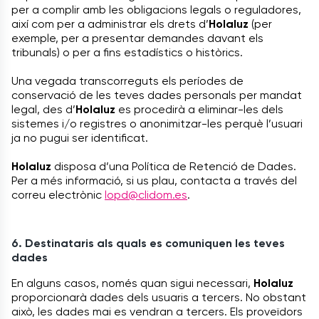
per a complir amb les obligacions legals o reguladores,
així com per a administrar els drets d’
Holaluz
(per
exemple, per a presentar demandes davant els
tribunals) o per a fins estadístics o històrics.
Una vegada transcorreguts els períodes de
conservació de les teves dades personals per mandat
legal, des d’
Holaluz
es procedirà a eliminar-les dels
sistemes i/o registres o anonimitzar-les perquè l’usuari
ja no pugui ser identificat.
Holaluz
disposa d’una Política de Retenció de Dades.
Per a més informació, si us plau, contacta a través del
correu electrònic
lopd@clidom.es
.
6. Destinataris als quals es comuniquen les teves
dades
En alguns casos, només quan sigui necessari,
Holaluz
proporcionarà dades dels usuaris a tercers. No obstant
això, les dades mai es vendran a tercers. Els proveïdors