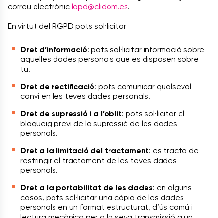
correu electrònic
lopd@clidom.es
.
En virtut del RGPD pots sol·licitar:
Dret d’informació
: pots sol·licitar informació sobre
aquelles dades personals que es disposen sobre
tu.
Dret de rectificació
: pots comunicar qualsevol
canvi en les teves dades personals.
Dret de supressió i a l’oblit
: pots sol·licitar el
bloqueig previ de la supressió de les dades
personals.
Dret a la limitació del tractament
: es tracta de
restringir el tractament de les teves dades
personals.
Dret a la portabilitat de les dades
: en alguns
casos, pots sol·licitar una còpia de les dades
personals en un format estructurat, d’ús comú i
lectura mecànica per a la seva transmissió a un