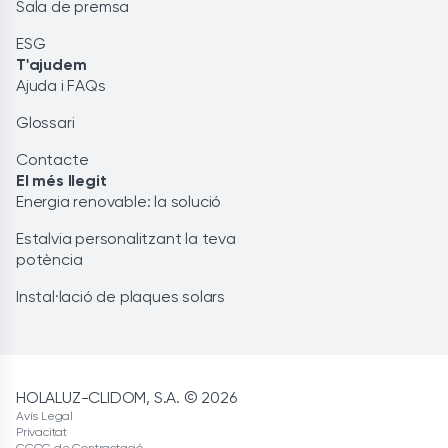
Sala de premsa
ESG
T'ajudem
Ajuda i FAQs
Glossari
Contacte
El més llegit
Energia renovable: la solució
Estalvia personalitzant la teva
potència
Instal·lació de plaques solars
HOLALUZ-CLIDOM, S.A. © 2026
Avís Legal
Privacitat