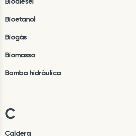
Biodièsel
Bioetanol
Biogàs
Biomassa
Bomba hidràulica
C
Caldera