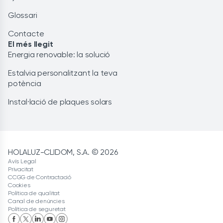
Glossari
Contacte
El més llegit
Energia renovable: la solució
Estalvia personalitzant la teva
potència
Instal·lació de plaques solars
HOLALUZ-CLIDOM, S.A. © 2026
Avís Legal
Privacitat
CCGG de Contractació
Cookies
Política de qualitat
Canal de denúncies
Política de seguretat