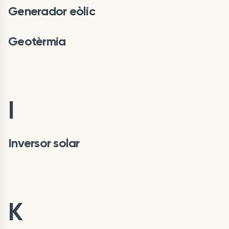
Generador eòlic
Geotèrmia
I
Inversor solar
K