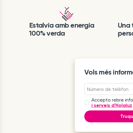
Estalvia amb energia
Una t
100% verda
pers
Vols més inform
Accepto rebre inf
i serveis d'Holaluz
Truq