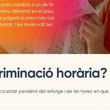
n preu variable o un de fix
trams diferents en el preu
es pagarà el preu més car.
rat. I les hores vall: les
riminació horària?
ica estar pendent del rellotge i de les hores en que 