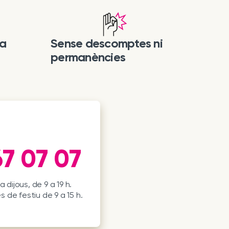
la
Sense descomptes ni
permanències
7 07 07
a dijous, de 9 a 19 h.
es de festiu de 9 a 15 h.