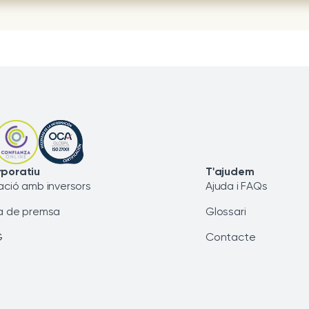
poratiu
T'ajudem
ació amb inversors
Ajuda i FAQs
a de premsa
Glossari
G
Contacte