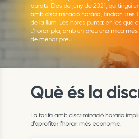
barats. Des de juny de 2021, qui tingui u
amb discriminació horària, tindran tres 
de la llum. Les hores punta: en les que 
L'horari pla, amb un preu una mica més ba
de menor preu.
Què és la disc
La tarifa amb discriminació horària impl
d'aprofitar l'horari més econòmic.