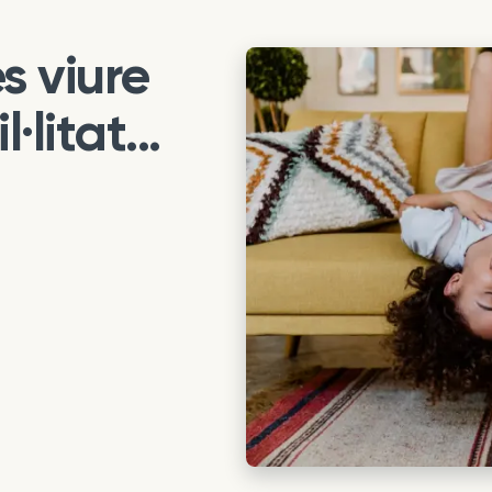
s viure
litat...