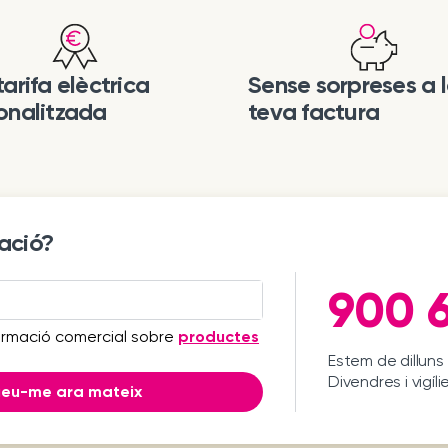
arifa elèctrica
Sense sorpreses a 
onalitzada
teva factura
ació?
900 6
ormació comercial sobre
productes
Estem de dilluns 
Divendres i vigíli
ueu-me ara mateix