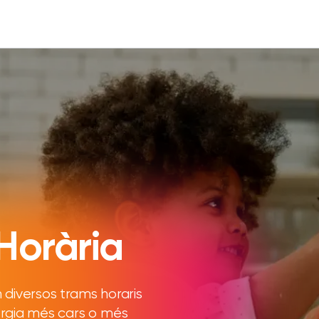
Horària
n diversos trams horaris
ergia més cars o més