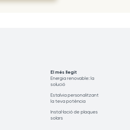
El més llegit
Energia renovable: la
solució
Estalvia personalitzant
la teva potència
Instal·lació de plaques
solars