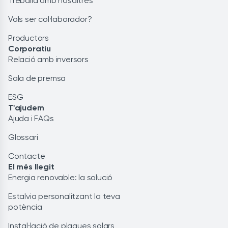
Treballa amb nosaltres
Vols ser col·laborador?
Productors
Corporatiu
Relació amb inversors
Sala de premsa
ESG
T'ajudem
Ajuda i FAQs
Glossari
Contacte
El més llegit
Energia renovable: la solució
Estalvia personalitzant la teva
potència
Instal·lació de plaques solars