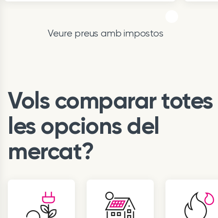
Item
1
of
Veure preus amb impostos
3
Vols comparar totes
les opcions del
mercat?