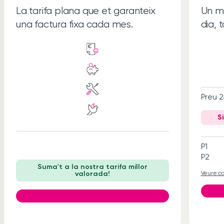
La tarifa plana que et garanteix
Un ma
una factura fixa cada mes.
dia, t
Preu 2
S
P1
P2
Suma't a la nostra tarifa millor
valorada!
Veure co