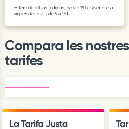
Estem de dilluns a dijous, de 9 a 19 h. Divendres i
vigílies de festiu de 9 a 15 h.
Compara les nostres
tarifes
La Tarifa Justa
Tar