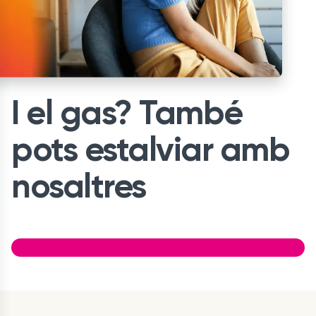
I el gas? També
pots estalviar amb
nosaltres