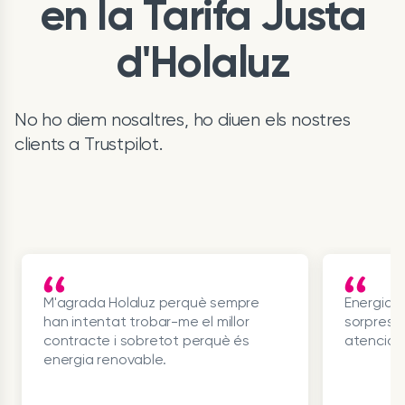
en la Tarifa Justa
d'Holaluz
No ho diem nosaltres, ho diuen els nostres
clients a Trustpilot.
M'agrada Holaluz perquè sempre
Energia 
han intentat trobar-me el millor
sorpreses
contracte i sobretot perquè és
atenció 
energia renovable.