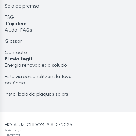
Sala de premsa
ESG
T'ajudem
Ajuda i FAQs
Glossari
Contacte
El més llegit
Energia renovable: la solució
Estalvia personalitzant la teva
potència
Instal·lació de plaques solars
HOLALUZ-CLIDOM, S.A. © 2026
Avís Legal
Privacitat