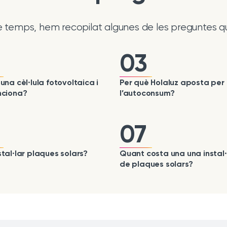
te temps, hem recopilat algunes de les preguntes q
03
una cèl·lula fotovoltaica i
Per què Holaluz aposta per
nciona?
l’autoconsum?
07
tal·lar plaques solars?
Quant costa una una instal·
de plaques solars?