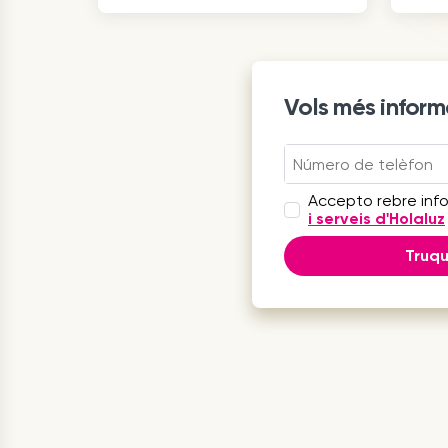
Vols més inform
Accepto rebre inf
i serveis d'Holaluz
Truq