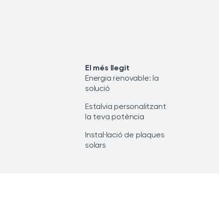
El més llegit
Energia renovable: la
solució
Estalvia personalitzant
la teva potència
Instal·lació de plaques
solars