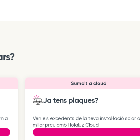
ars?
Suma't a cloud
Ja tens plaques?
um a
Ven els excedents de la teva instal·lació solar a
millor preu amb Holaluz Cloud