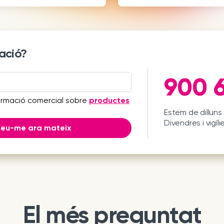
ació?
900 6
ormació comercial sobre
productes
Estem de dilluns 
Divendres i vigíli
ueu-me ara mateix
El més preguntat