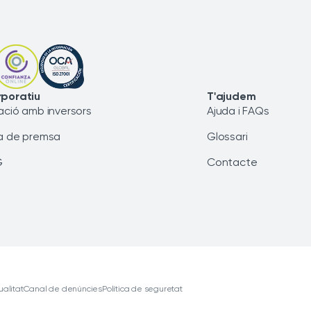
poratiu
T'ajudem
ació amb inversors
Ajuda i FAQs
a de premsa
Glossari
G
Contacte
ualitat
Canal de denúncies
Política de seguretat