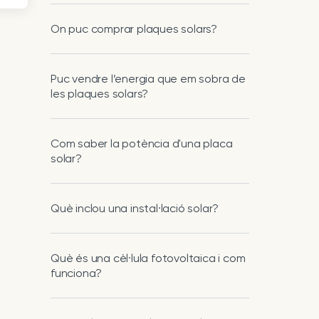
On puc comprar plaques solars?
Puc vendre l’energia que em sobra de
les plaques solars?
Com saber la potència d'una placa
solar?
Què inclou una instal·lació solar?
Què és una cèl·lula fotovoltaica i com
funciona?