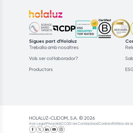
Sigues part d'Holaluz
Cor
Treballa amb nosaltres
Rel
Vols ser col·laborador?
Sal
Productors
ES
HOLALUZ-CLIDOM, S.A. © 2026
Avís Legal
Privacitat
CCGG de Contractació
Cookies
Política de q