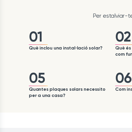
Per estalviar-
01
02
Què inclou una instal·lació solar?
Què és 
com fu
05
06
Quantes plaques solars necessito
Com ins
per a una casa?