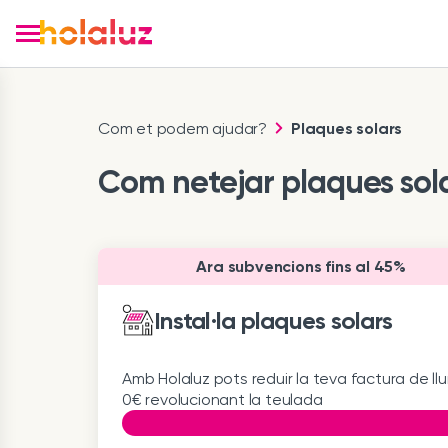
Com et podem ajudar?
Plaques solars
Com netejar plaques sol
Ara subvencions fins al 45%
Instal·la plaques solars
Amb Holaluz pots reduir la teva factura de ll
0€ revolucionant la teulada