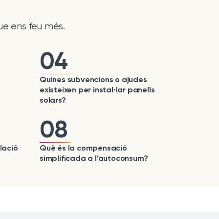
ue ens feu més.
04
Quines subvencions o ajudes
existeixen per instal·lar panells
solars?
08
lació
Què és la compensació
simplificada a l’autoconsum?