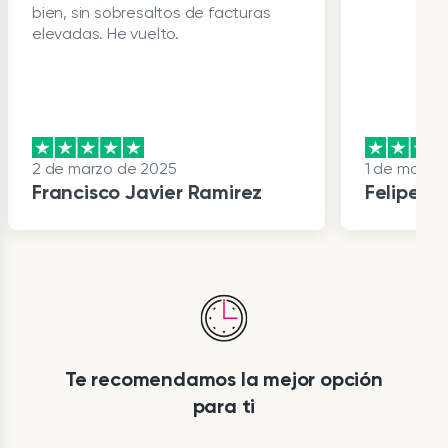
bien, sin sobresaltos de facturas
elevadas. He vuelto.
2 de marzo de 2025
1 de marzo
Francisco Javier Ramirez
Felipe G
Item
1
of
10
Te recomendamos la mejor opción
para ti