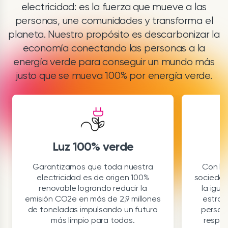
electricidad: es la fuerza que mueve a las
personas, une comunidades y transforma el
planeta. Nuestro propósito es descarbonizar la
economía conectando las personas a la
energía verde para conseguir un mundo más
justo que se mueva 100% por energía verde.
Luz 100% verde
Garantizamos que toda nuestra
Con las
electricidad es de origen 100%
sociedad
renovable logrando reducir la
la igua
emisión CO2e en más de 2,9 millones
estrat
de toneladas impulsando un futuro
persona
más limpio para todos.
respue