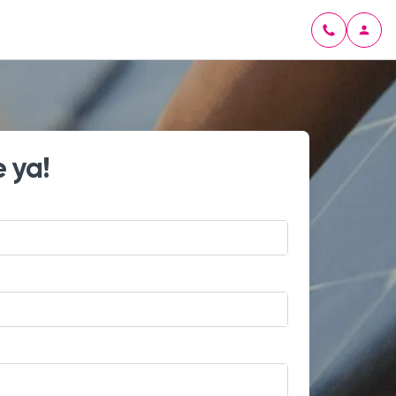
e ya!