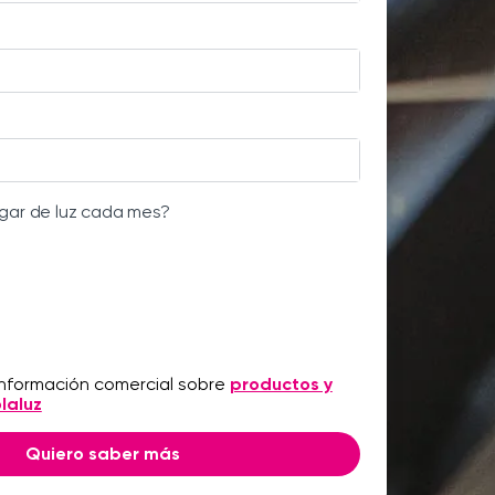
gar de luz cada mes?
 información comercial sobre
productos y
laluz
Quiero saber más