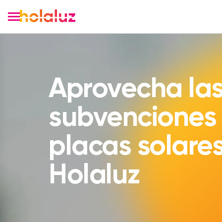
Aprovecha la
subvenciones
placas solare
Holaluz