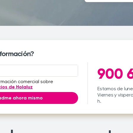
nformación?
900 6
ormación comercial sobre
cios de Holaluz
Estamos de lunes
Viernes y víspera
adme ahora mismo
h.