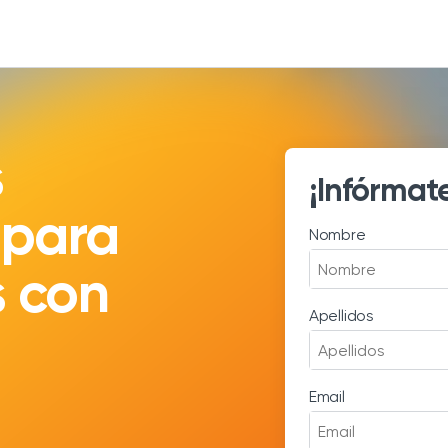
s
¡Infórmat
 para
Nombre
s con
Apellidos
Email