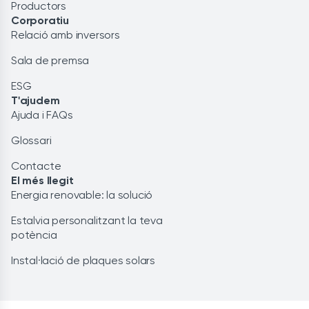
Productors
Corporatiu
Relació amb inversors
Sala de premsa
ESG
T'ajudem
Ajuda i FAQs
Glossari
Contacte
El més llegit
Energia renovable: la solució
Estalvia personalitzant la teva
potència
Instal·lació de plaques solars