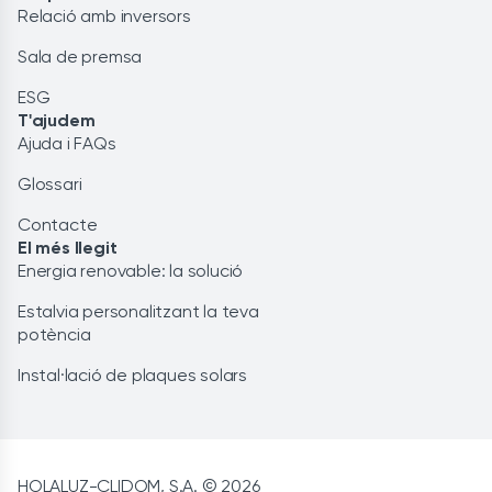
Relació amb inversors
Sala de premsa
ESG
T'ajudem
Ajuda i FAQs
Glossari
Contacte
El més llegit
Energia renovable: la solució
Estalvia personalitzant la teva
potència
Instal·lació de plaques solars
HOLALUZ-CLIDOM, S.A. © 2026