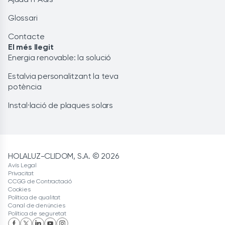
Glossari
Contacte
El més llegit
Energia renovable: la solució
Estalvia personalitzant la teva
potència
Instal·lació de plaques solars
HOLALUZ-CLIDOM, S.A. © 2026
Avís Legal
Privacitat
CCGG de Contractació
Cookies
Política de qualitat
Canal de denúncies
Política de seguretat