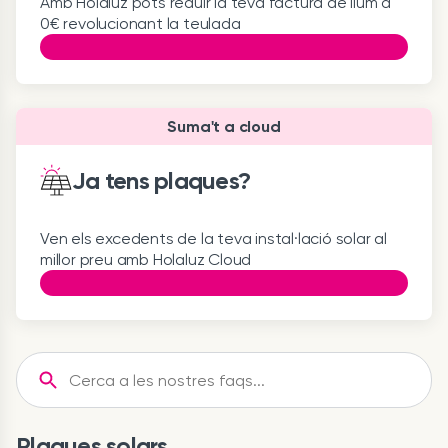
Amb Holaluz pots reduir la teva factura de llum a
0€ revolucionant la teulada
Suma't a cloud
Ja tens plaques?
Ven els excedents de la teva instal·lació solar al
millor preu amb Holaluz Cloud
Plaques solars