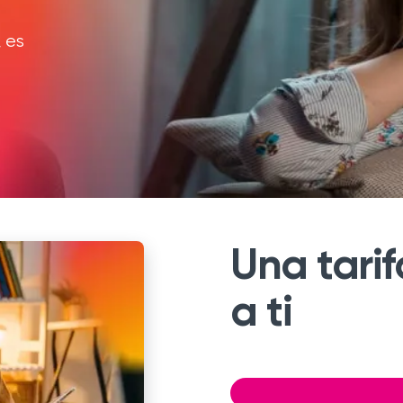
, es
Una tari
a ti