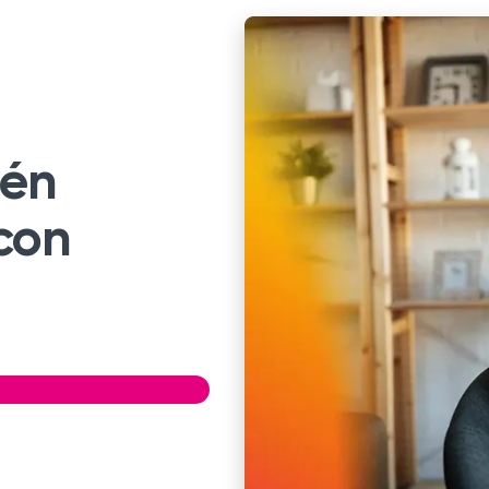
ién
con