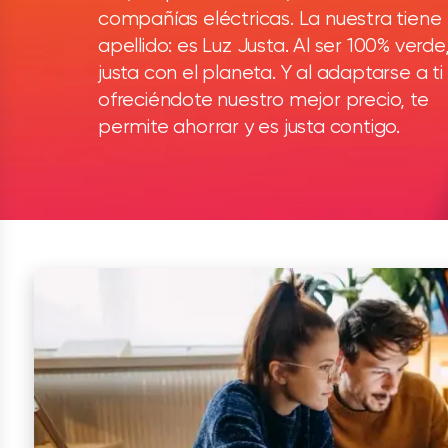
compañías eléctricas. La nuestra tiene
apellido: es Luz Justa. Al ser 100% verde
justa con el planeta. Y al adaptarse a ti
ofreciéndote nuestro mejor precio, te
permite ahorrar y es justa contigo.