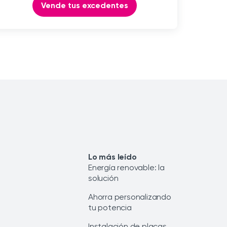
Vende tus excedentes
Lo más leído
Energía renovable: la
solución
Ahorra personalizando
tu potencia
Instalación de placas