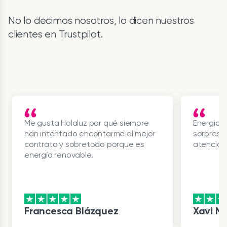
No lo decimos nosotros, lo dicen nuestros
clientes en Trustpilot.
Me gusta Holaluz por qué siempre
Energia v
han intentado encontarme el mejor
sorpresas
contrato y sobretodo porque es
atencion
energía renovable.
Francesca Blázquez
Xavi Ma