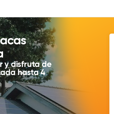
lacas
a
 y disfruta de
zada hasta 4