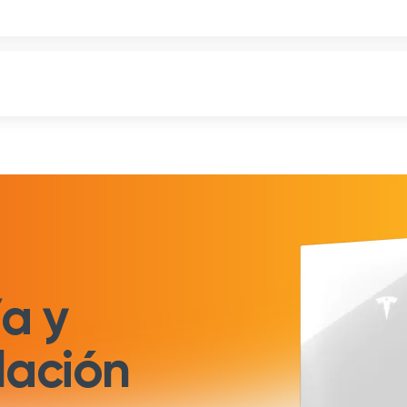
a y
lación