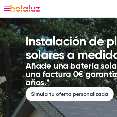
Instalación de p
solares a medid
Añade una batería solar
una factura 0€ garanti
años.*
Simula tu oferta personalizada