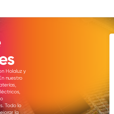
e
es
on Holaluz y
En nuestro
aterías,
léctricos,
mo
s. Todo lo
ejorar la