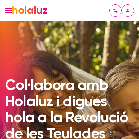
Col·labora amb
Holaluz i digues
hola a la Revolució
de les Teulades