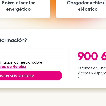
Sobre el sector
Cargador vehícul
energético
eléctrico
nformación?
900 6
ormación comercial sobre
cios de Holaluz
Estamos de lunes
Viernes y víspera
adme ahora mismo
h.