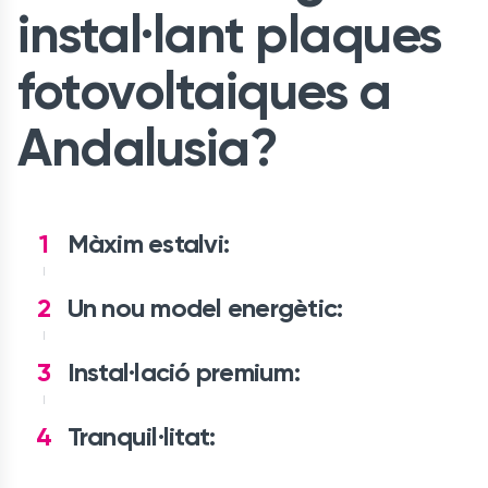
instal·lant plaques
fotovoltaiques a
Andalusia?
1
Màxim estalvi:
2
Un nou model energètic:
3
Instal·lació premium:
4
Tranquil·litat: