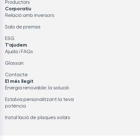
Productors
Corporatiu
Relació amb inversors
Sala de premsa
ESG
T'ajudem
Ajuda i FAQs
Glossari
Contacte
El més llegit
Energia renovable: la solució
Estalvia personalitzant la teva
potència
Instal·lació de plaques solars