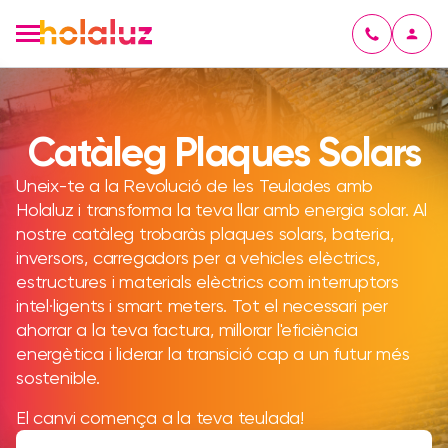
Catàleg Plaques Solars
Uneix-te a la Revolució de les Teulades amb
Holaluz i transforma la teva llar amb energia solar. Al
nostre catàleg trobaràs plaques solars, bateria,
inversors, carregadors per a vehicles elèctrics,
estructures i materials elèctrics com interruptors
intel·ligents i smart meters. Tot el necessari per
ahorrar a la teva factura, millorar l'eficiència
energètica i liderar la transició cap a un futur més
sostenible.
El canvi comença a la teva teulada!