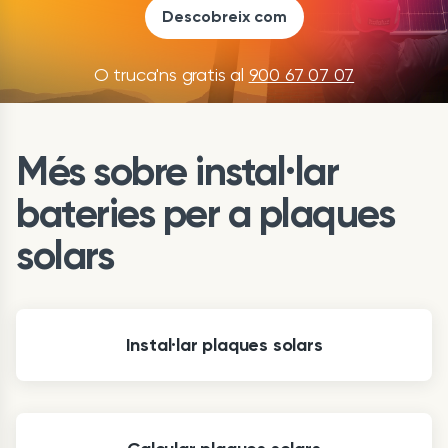
Descobreix com
O truca'ns gratis al
900 67 07 07
Més sobre instal·lar
bateries per a plaques
solars
Instal·lar plaques solars