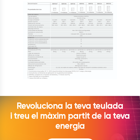
Revoluciona la teva teulada
i treu el màxim partit de la teva
energia