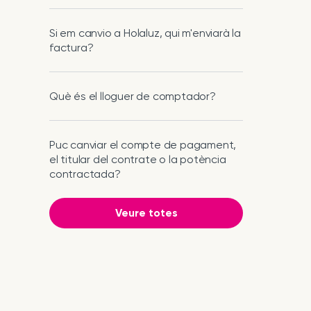
Si em canvio a Holaluz, qui m'enviarà la
factura?
Què és el lloguer de comptador?
Puc canviar el compte de pagament,
el titular del contrate o la potència
contractada?
Veure totes