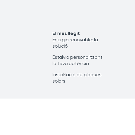
El més llegit
Energia renovable: la
solució
Estalvia personalitzant
la teva potència
Instal·lació de plaques
solars