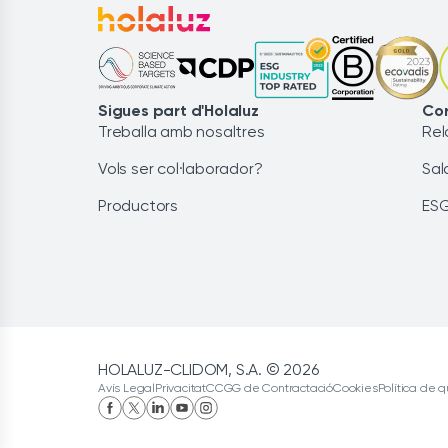
Sigues part d'Holaluz
Cor
Treballa amb nosaltres
Rel
Vols ser col·laborador?
Sal
Productors
ES
HOLALUZ-CLIDOM, S.A. © 2026
Avís Legal
Privacitat
CCGG de Contractació
Cookies
Política de q