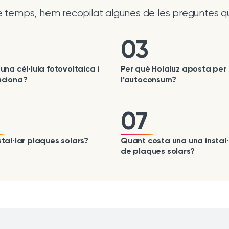
te temps, hem recopilat algunes de les preguntes q
03
una cèl·lula fotovoltaica i
Per què Holaluz aposta per
nciona?
l’autoconsum?
07
tal·lar plaques solars?
Quant costa una una instal·
de plaques solars?