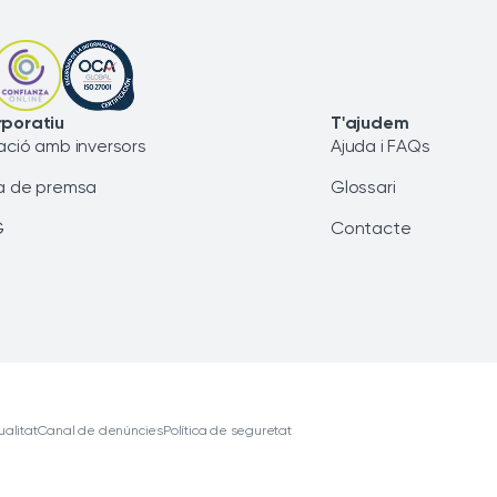
poratiu
T'ajudem
ació amb inversors
Ajuda i FAQs
a de premsa
Glossari
G
Contacte
ualitat
Canal de denúncies
Política de seguretat