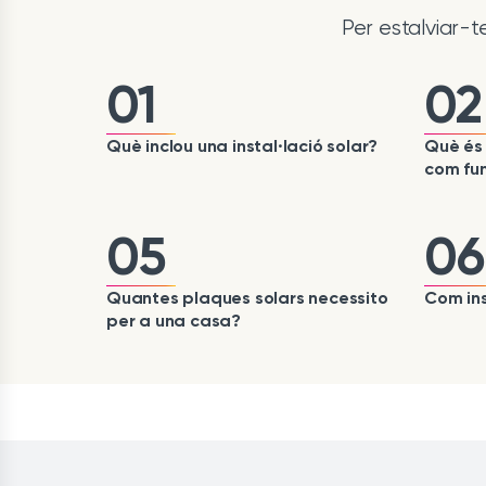
Per estalviar-
01
02
Què inclou una instal·lació solar?
Què és 
com fu
05
06
Quantes plaques solars necessito
Com ins
per a una casa?