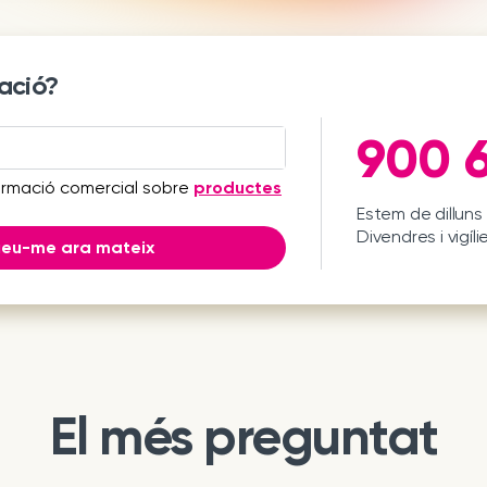
ació?
900 6
ormació comercial sobre
productes
Estem de dilluns 
Divendres i vigíli
ueu-me ara mateix
El més preguntat