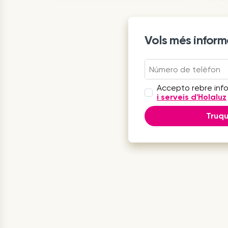
Vols més inform
Accepto rebre inf
i serveis d'Holaluz
Truq