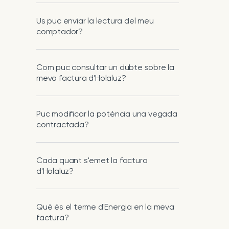
Us puc enviar la lectura del meu
comptador?
Com puc consultar un dubte sobre la
meva factura d'Holaluz?
Puc modificar la potència una vegada
contractada?
Cada quant s'emet la factura
d'Holaluz?
Què és el terme d'Energia en la meva
factura?