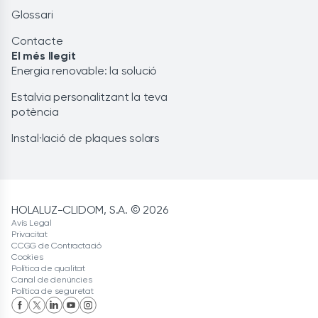
Glossari
Contacte
El més llegit
Energia renovable: la solució
Estalvia personalitzant la teva
potència
Instal·lació de plaques solars
HOLALUZ-CLIDOM, S.A. © 2026
Avís Legal
Privacitat
CCGG de Contractació
Cookies
Política de qualitat
Canal de denúncies
Política de seguretat