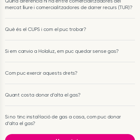
Quina diferència hi ha entre comercialitzadores del
mercat lliure i comercialitzadores de darrer recurs (TUR)?
Què és el CUPS i com el puc trobar?
Si em canvio a Holaluz, em puc quedar sense gas?
Com puc exercir aquests drets?
Quant costa donar d’alta el gas?
Si no tinc instal·lació de gas a casa, com puc donar
d’alta el gas?