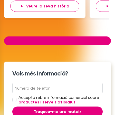
Veure la seva història
V
Item
1
of
7
Vols més informació?
Accepto rebre informació comercial sobre
productes i serveis d'Holaluz
Truqueu-me ara mateix