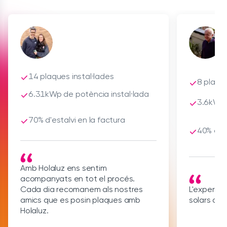
14 plaques instal·lades
8 plaque
6.31kWp de potència instal·lada
3.6kWp 
70% d'estalvi en la factura
40% d'es
Amb Holaluz ens sentim
acompanyats en tot el procés.
Cada dia recomanem als nostres
L'experiènc
amics que es posin plaques amb
solars amb
Holaluz.