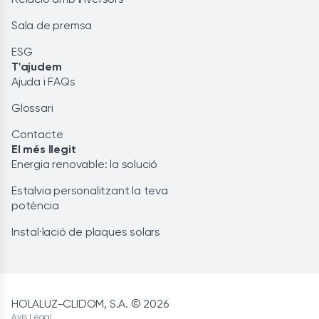
Sala de premsa
ESG
T'ajudem
Ajuda i FAQs
Glossari
Contacte
El més llegit
Energia renovable: la solució
Estalvia personalitzant la teva
potència
Instal·lació de plaques solars
HOLALUZ-CLIDOM, S.A. © 2026
Avís Legal