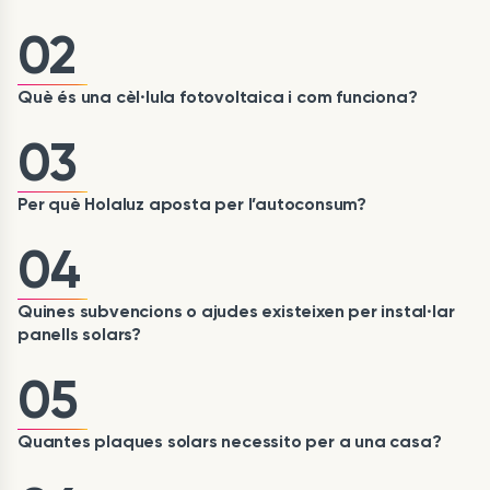
02
Què és una cèl·lula fotovoltaica i com funciona?
03
Per què Holaluz aposta per l’autoconsum?
04
Quines subvencions o ajudes existeixen per instal·lar
panells solars?
05
Quantes plaques solars necessito per a una casa?