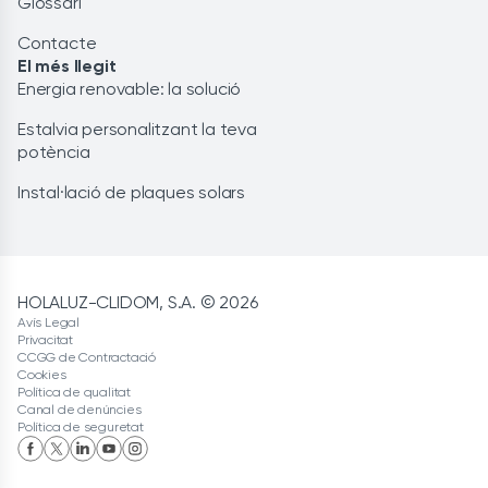
Glossari
Contacte
El més llegit
Energia renovable: la solució
Estalvia personalitzant la teva
potència
Instal·lació de plaques solars
HOLALUZ-CLIDOM, S.A. © 2026
Avís Legal
Privacitat
CCGG de Contractació
Cookies
Política de qualitat
Canal de denúncies
Política de seguretat