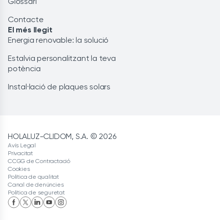
Glossari
Contacte
El més llegit
Energia renovable: la solució
Estalvia personalitzant la teva
potència
Instal·lació de plaques solars
HOLALUZ-CLIDOM, S.A. © 2026
Avís Legal
Privacitat
CCGG de Contractació
Cookies
Política de qualitat
Canal de denúncies
Política de seguretat