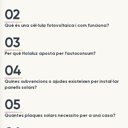
02
Què és una cèl·lula fotovoltaica i com funciona?
03
Per què Holaluz aposta per l’autoconsum?
04
Quines subvencions o ajudes existeixen per instal·lar
panells solars?
05
Quantes plaques solars necessito per a una casa?