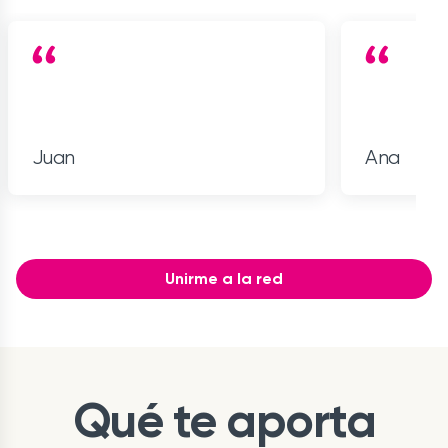
Juan
Ana
Item
1
of
5
Unirme a la red
Qué te aporta