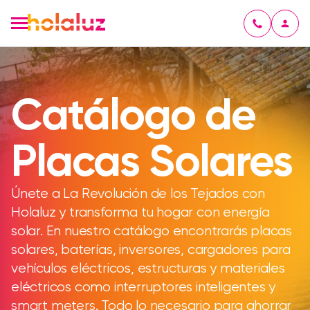
Catálogo de
Placas Solares
Únete a La Revolución de los Tejados con
Holaluz y transforma tu hogar con energía
solar. En nuestro catálogo encontrarás placas
solares, baterías, inversores, cargadores para
vehículos eléctricos, estructuras y materiales
eléctricos como interruptores inteligentes y
smart meters. Todo lo necesario para ahorrar